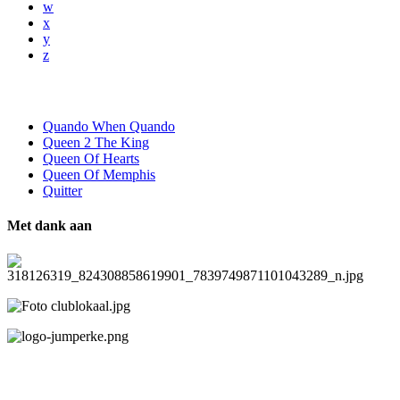
w
x
y
z
Quando When Quando
Queen 2 The King
Queen Of Hearts
Queen Of Memphis
Quitter
Met dank aan